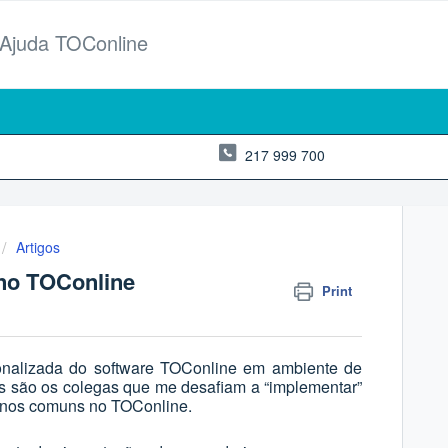
 Ajuda TOConline
217 999 700
Artigos
no TOConline
Print
M
onalizada do software TOConline em ambiente de
os são os colegas que me desafiam a “implementar”
 menos comuns no TOConline.