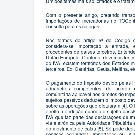
Um dos temas mais solicitados é o trata
Com o presente artigo, pretendo trans
importações de mercadorias no TOConl
consulta para os colegas.
Nos termos do artigo 5º do Código d
considera-se importação a entrada, e
procedentes de países terceiros. Entend
União Europeia. Contudo, devemos ter em
do IVA, existem territórios dos Estados
terceiros. Ex: Canárias, Ceuta, Melilha, e
O pagamento do imposto devido pelas im
aduaneiros competentes, de acordo 
comunitária aplicável aos direitos de imp
sujeitos passivos deduzem o imposto dev
sobre as operações que efetuaram
[4]
. O
direito a dedução quando o sujeito pass
IVA que faz parte das declarações de 
via eletrónica pela Autoridade Tributári
do movimento de caixa
[5]
. Só pode dedu
serviços adquiridos, importados ou uti