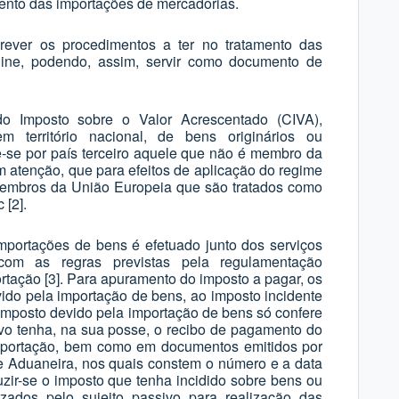
mento das importações de mercadorias.
crever os procedimentos a ter no tratamento das
ine, podendo, assim, servir como documento de
o Imposto sobre o Valor Acrescentado (CIVA),
m território nacional, de bens originários ou
e-se por país terceiro aquele que não é membro da
 atenção, que para efeitos de aplicação do regime
 membros da União Europeia que são tratados como
tc
[2]
.
portações de bens é efetuado junto dos serviços
com as regras previstas pela regulamentação
ortação
[3]
. Para apuramento do imposto a pagar, os
ido pela importação de bens, ao imposto incidente
 imposto devido pela importação de bens só confere
ivo tenha, na sua posse, o recibo de pagamento do
importação, bem como em documentos emitidos por
a e Aduaneira, nos quais constem o número e a data
zir-se o imposto que tenha incidido sobre bens ou
lizados pelo sujeito passivo para realização das