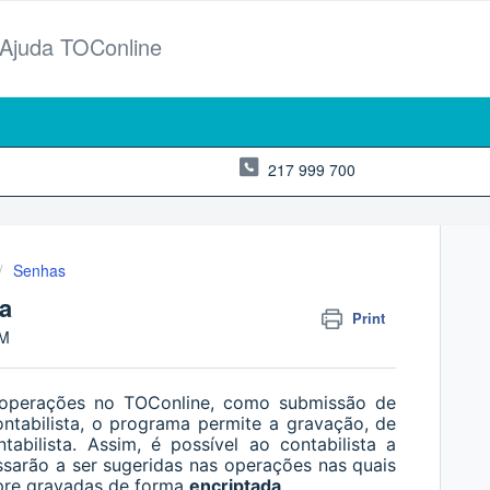
 Ajuda TOConline
217 999 700
Senhas
ta
Print
AM
e operações no TOConline, como submissão de
ntabilista, o programa permite a gravação, de
abilista. Assim, é possível ao contabilista a
ssarão a ser sugeridas nas operações nas quais
pre gravadas de forma
encriptada
.