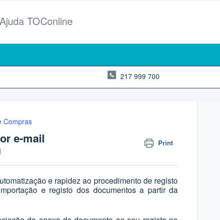
 Ajuda TOConline
217 999 700
de Compras
or e-mail
Print
M
utomatização e rapidez ao procedimento de registo
mportação e registo dos documentos a partir da
ciação do anexo do documento ao seu registo no