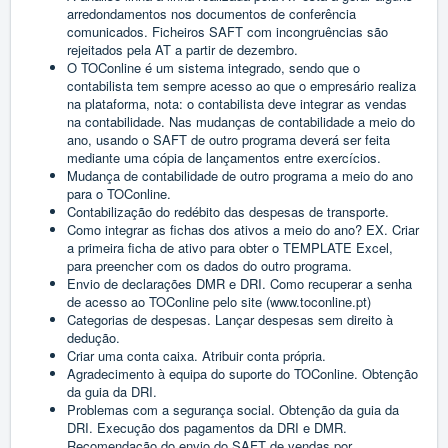
arredondamentos nos documentos de conferência
comunicados. Ficheiros SAFT com incongruências são
rejeitados pela AT a partir de dezembro.
O TOConline é um sistema integrado, sendo que o
contabilista tem sempre acesso ao que o empresário realiza
na plataforma, nota: o contabilista deve integrar as vendas
na contabilidade. Nas mudanças de contabilidade a meio do
ano, usando o SAFT de outro programa deverá ser feita
mediante uma cópia de lançamentos entre exercícios.
Mudança de contabilidade de outro programa a meio do ano
para o TOConline.
Contabilização do redébito das despesas de transporte.
Como integrar as fichas dos ativos a meio do ano? EX. Criar
a primeira ficha de ativo para obter o TEMPLATE Excel,
para preencher com os dados do outro programa.
Envio de declarações DMR e DRI. Como recuperar a senha
de acesso ao TOConline pelo site (www.toconline.pt)
Categorias de despesas. Lançar despesas sem direito à
dedução.
Criar uma conta caixa. Atribuir conta própria.
Agradecimento à equipa do suporte do TOConline. Obtenção
da guia da DRI.
Problemas com a segurança social. Obtenção da guia da
DRI. Execução dos pagamentos da DRI e DMR.
Recomendação do envio do SAFT de vendas por