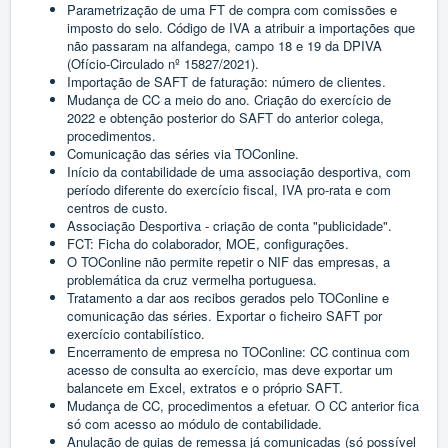
Parametrização de uma FT de compra com comissões e
imposto do selo. Código de IVA a atribuir a importações que
não passaram na alfandega, campo 18 e 19 da DPIVA
(Ofício-Circulado nº 15827/2021).
Importação de SAFT de faturação: número de clientes.
Mudança de CC a meio do ano. Criação do exercício de
2022 e obtenção posterior do SAFT do anterior colega,
procedimentos.
Comunicação das séries via TOConline.
Início da contabilidade de uma associação desportiva, com
período diferente do exercício fiscal, IVA pro-rata e com
centros de custo.
Associação Desportiva - criação de conta "publicidade".
FCT: Ficha do colaborador, MOE, configurações.
O TOConline não permite repetir o NIF das empresas, a
problemática da cruz vermelha portuguesa.
Tratamento a dar aos recibos gerados pelo TOConline e
comunicação das séries. Exportar o ficheiro SAFT por
exercício contabilístico.
Encerramento de empresa no TOConline: CC continua com
acesso de consulta ao exercício, mas deve exportar um
balancete em Excel, extratos e o próprio SAFT.
Mudança de CC, procedimentos a efetuar. O CC anterior fica
só com acesso ao módulo de contabilidade.
Anulação de guias de remessa já comunicadas (só possível