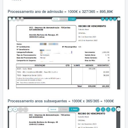
Processamento ano de admissão = 1000€ x 327/365 = 895,89€
Processamento anos subsequentes = 1000€ x 365/365 = 1000€