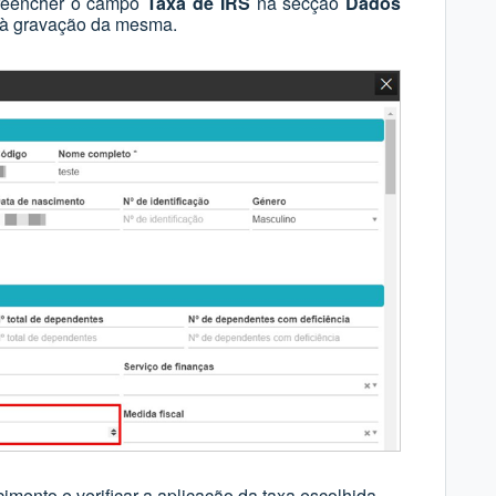
preencher o campo
Taxa de IRS
na secção
Dados
r à gravação da mesma.
mento e verificar a aplicação da taxa escolhida.