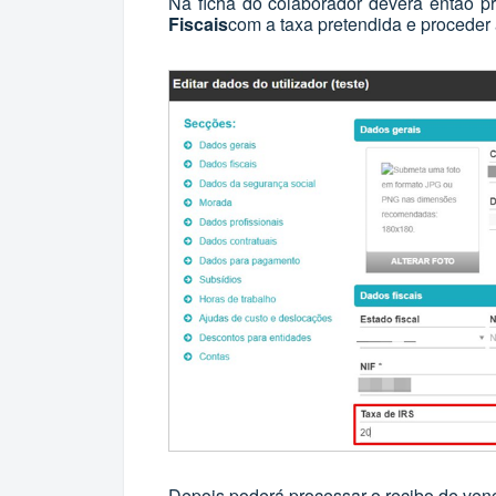
Na ficha do colaborador deverá então 
Fiscais
com a taxa pretendida e procede
Depois poderá processar o recibo de venci