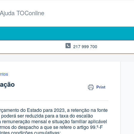
 Ajuda TOConline
217 999 700
ntos
tação
Print
 Orçamento do Estado para 2023
, a retenção na fonte
 poderá ser reduzida para a taxa do escalão
à remuneração mensal e situação familiar aplicável
ermos do despacho a que se refere o artigo 99.º-F
intes condições cumulativas: