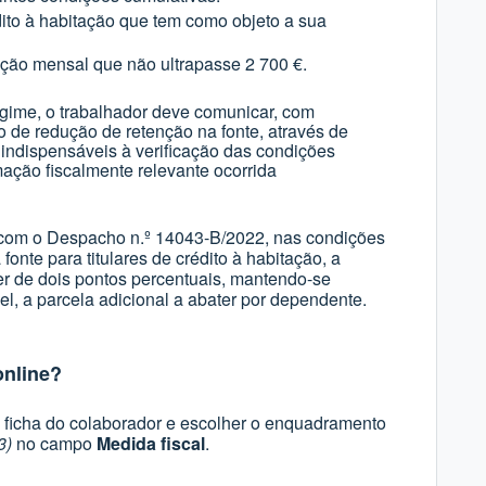
dito à habitação que tem como objeto a sua
ação mensal que não ultrapasse 2 700 €.
gime, o trabalhador deve comunicar, com
o de redução de retenção na fonte, através de
ndispensáveis à verificação das condições
mação fiscalmente relevante ocorrida
 com o
Despacho n.º 14043-B/2022
, nas condições
onte para titulares de crédito à habitação, a
r de dois pontos percentuais, mantendo-se
vel, a parcela adicional a abater por dependente.
online?
à ficha do colaborador e escolher o enquadramento
3)
no campo
Medida
fiscal
.