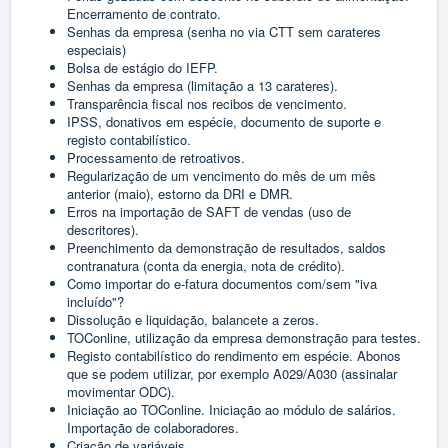
Encerramento de contrato.
Senhas da empresa (senha no via CTT sem carateres
especiais)
Bolsa de estágio do IEFP.
Senhas da empresa (limitação a 13 carateres).
Transparência fiscal nos recibos de vencimento.
IPSS, donativos em espécie, documento de suporte e
registo contabilístico.
Processamento de retroativos.
Regularização de um vencimento do mês de um mês
anterior (maio), estorno da DRI e DMR.
Erros na importação de SAFT de vendas (uso de
descritores).
Preenchimento da demonstração de resultados, saldos
contranatura (conta da energia, nota de crédito).
Como importar do e-fatura documentos com/sem "iva
incluído"?
Dissolução e liquidação, balancete a zeros.
TOConline, utilização da empresa demonstração para testes.
Registo contabilístico do rendimento em espécie. Abonos
que se podem utilizar, por exemplo A029/A030 (assinalar
movimentar ODC).
Iniciação ao TOConline. Iniciação ao módulo de salários.
Importação de colaboradores.
Criação de variáveis.