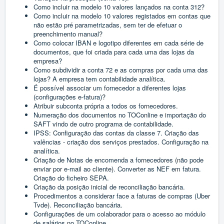
Como incluir na modelo 10 valores lançados na conta 312?
Como incluir na modelo 10 valores registados em contas que
não estão pré parametrizadas, sem ter de efetuar o
preenchimento manual?
Como colocar IBAN e logotipo diferentes em cada série de
documentos, que foi criada para cada uma das lojas da
empresa?
Como subdividir a conta 72 e as compras por cada uma das
lojas? A empresa tem contabilidade analítica.
É possível associar um fornecedor a diferentes lojas
(configurações e-fatura)?
Atribuir subconta própria a todos os fornecedores.
Numeração dos documentos no TOConline e importação do
SAFT vindo de outro programa de contabilidade.
IPSS: Configuração das contas da classe 7. Criação das
valências - criação dos serviços prestados. Configuração na
analítica.
Criação de Notas de encomenda a fornecedores (não pode
enviar por e-mail ao cliente). Converter as NEF em fatura.
Criação do ficheiro SEPA.
Criação da posição inicial de reconciliação bancária.
Procedimentos a considerar face a faturas de compras (Uber
Tvde). Reconciliação bancária.
Configurações de um colaborador para o acesso ao módulo
de salários no TOConline.