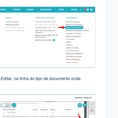
o
Editar
, na linha do tipo de documento onde