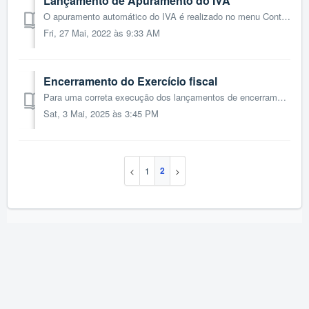
Lançamento de Apuramento do IVA
O apuramento automático do IVA é realizado no menu Contabilidade > Contabilização > Apuramento e Fecho. Aqui, terá de clicar no botão Ap. IVA,...
Fri, 27 Mai, 2022 às 9:33 AM
Encerramento do Exercício fiscal
Para uma correta execução dos lançamentos de encerramento do exercício fiscal no TOConline é pertinente começar por compreender que estes deverão ser efetua...
Sat, 3 Mai, 2025 às 3:45 PM
2
1