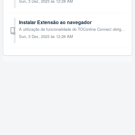
Sun, 3 Dez, 2023 às 12:28 AM
Instalar Extensão ao navegador
A utilização da funcionalidade do TOConline Connect obriga à utilização do navegador Google Chrome, uma vez que requer a instalação de uma extensão ao naveg...
Sun, 3 Dez, 2023 às 12:26 AM