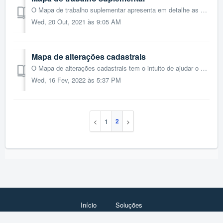
O Mapa de trabalho suplementar apresenta em detalhe as horas de trabalho suplementares processados por colaborador para um determinado mês de análise. P...
Wed, 20 Out, 2021 às 9:05 AM
Mapa de alterações cadastrais
O Mapa de alterações cadastrais tem o intuito de ajudar o contabilista e o empresário, a verificar de forma rápida as alterações cadastrais que decorreram a...
Wed, 16 Fev, 2022 às 5:37 PM
2
1
Início
Soluções