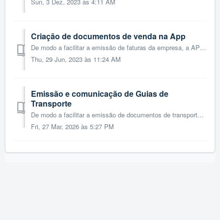
Sun, 3 Dez, 2023 às 4:11 AM
Criação de documentos de venda na App
De modo a facilitar a emissão de faturas da empresa, a APP TOConline permite que este processo seja feito através do seu smartphone ou tablet. Para a cr...
Thu, 29 Jun, 2023 às 11:24 AM
Emissão e comunicação de Guias de
Transporte
De modo a facilitar a emissão de documentos de transporte, a App do TOConline permite que esse processo seja realizado através do seu smartphone ou tablet. ...
Fri, 27 Mar, 2026 às 5:27 PM