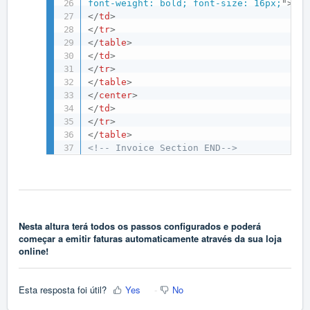
font-weight: bold; font-size: 16px;
"
>
Vie
</
td
>
</
tr
>
</
table
>
</
td
>
</
tr
>
</
table
>
</
center
>
</
td
>
</
tr
>
</
table
>
<!-- Invoice Section END-->
Nesta altura terá todos os passos configurados e poderá
começar a emitir faturas automaticamente através da sua loja
online!
Esta resposta foi útil?
Yes
No