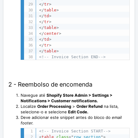
</
tr
>
</
table
>
</
td
>
</
tr
>
</
table
>
</
center
>
</
td
>
</
tr
>
</
table
>
<!-- Invoice Section END-->
2 - Reembolso de encomenda
Navegue até
Shopify Store Admin > Settings >
Notifications > Customer notifications.
Localize
Order Processing
>
Order
Refund
na lista,
selecione-o e selecione
Edit Code.
Deve adicionar este snippet antes do bloco do
email
footer.
<!-- Invoice Section START-->
<
table
class
=
"
row section
"
>