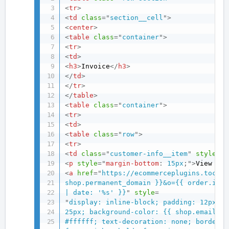
<
tr
>
<
td
class
=
"
section__cell
"
>
<
center
>
<
table
class
=
"
container
"
>
<
tr
>
<
td
>
<
h3
>
Invoice
</
h3
>
</
td
>
</
tr
>
</
table
>
<
table
class
=
"
container
"
>
<
tr
>
<
td
>
<
table
class
=
"
row
"
>
<
tr
>
<
td
class
=
"
customer-info__item
"
style
="
t
<
p
style
="
margin-bottom
:
 15px
;
"
>
View you
<
a
href
=
"
https://ecommerceplugins.toconl
shop.permanent_domain }}&o={{ order.id }
| date: '%s' }}
"
style
=
"
display: inline-block; padding: 12px

25px; background-color: {{ shop.email_ac
#ffffff; text-decoration: none; border-r