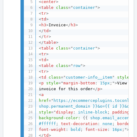
<
center
>
<
table
class
=
"
container
"
>
<
tr
>
<
td
>
<
h3
>
Invoice
</
h3
>
</
td
>
</
tr
>
</
table
>
<
table
class
=
"
container
"
>
<
tr
>
<
td
>
<
table
class
=
"
row
"
>
<
tr
>
<
td
class
=
"
customer-info__item
"
style
="
t
<
p
style
="
margin-bottom
:
 15px
;
"
>
View you
invoice for this order
</
p
>
<
a
href
=
"
https://ecommerceplugins.toconline
shop.permanent_domain }}&o={{ id }}&d={{
style
="
display
:
 inline-block
;
padding
:
 1
background-color:
{
{
 shop.email_accent_c
#ffffff
;
text-decoration
:
 none
;
border-r
font-weight
:
 bold
;
font-size
:
 16px
;
"
>
Vie
</
td
>