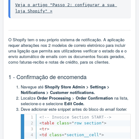
Veja o artigo "Passo 2: configurar a sua 
loja Shopify" »
O Shopify tem o seu próprio sistema de notificação. A aplicação
requer alterações nos 2 modelos de correio eletrónico para incluir
uma ligação que permita aos utilizadores verificar o estado da e o
envio automático de emails com os documentos fiscais gerados,
como faturas-recibo e notas de crédito, para os clientes.
1 - Confirmação de encomenda
Navegue até
Shopify Store Admin > Settings >
Notifications > Customer notifications.
Localize
Order Processing
>
Order Confirmation
na lista,
selecione-o e selecione
Edit Code.
Deve adicionar este snippet antes do bloco do
email footer.
<!-- Invoice Section START-->
<
table
class
=
"
row section
"
>
<
tr
>
<
td
class
=
"
section__cell
"
>