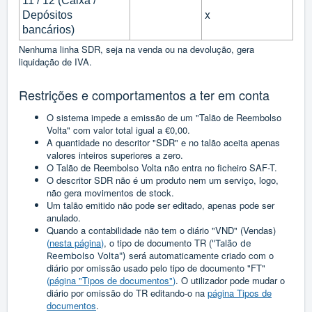
11 / 12 (Caixa /
x
Depósitos
bancários)
Nenhuma linha SDR, seja na venda ou na devolução, gera
liquidação de IVA.
Restrições e comportamentos a ter em conta
O sistema impede a emissão de um "Talão de Reembolso
Volta" com valor total igual a €0,00.
A quantidade no descritor "SDR" e no talão aceita apenas
valores inteiros superiores a zero.
O Talão de Reembolso Volta não entra no ficheiro SAF-T.
O descritor SDR não é um produto nem um serviço, logo,
não gera movimentos de stock.
Um talão emitido não pode ser editado, apenas pode ser
anulado.
Quando a contabilidade não tem o diário "VND" (Vendas)
(
nesta página
)
, o tipo de documento TR (
"Talão de
será automaticamente criado com o
Reembolso Volta")
diário por omissão usado pelo tipo de documento "FT"
(
página "Tipos de documentos"
)
. O utilizador pode mudar o
diário por omissão do TR editando-o na
página Tipos de
documentos
.