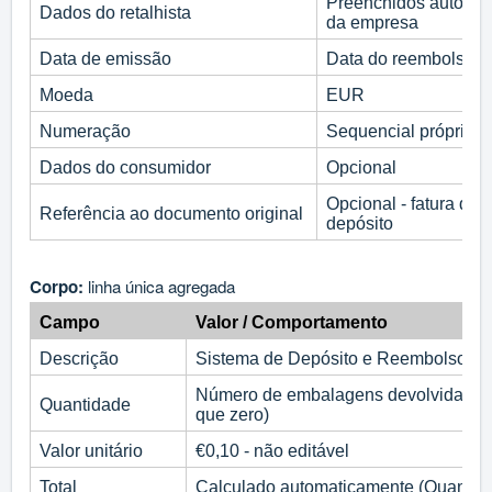
Preenchidos automa
Dados do retalhista
da empresa
Data de emissão
Data do reembolso
Moeda
EUR
Numeração
Sequencial própria -
Dados do consumidor
Opcional
Opcional - fatura de 
Referência ao documento original
depósito
Corpo:
linha única agregada
Campo
Valor / Comportamento
Descrição
Sistema de Depósito e Reembolso - fi
Número de embalagens devolvidas - ed
Quantidade
que zero)
Valor unitário
€0,10 - não editável
Total
Calculado automaticamente (Quantida