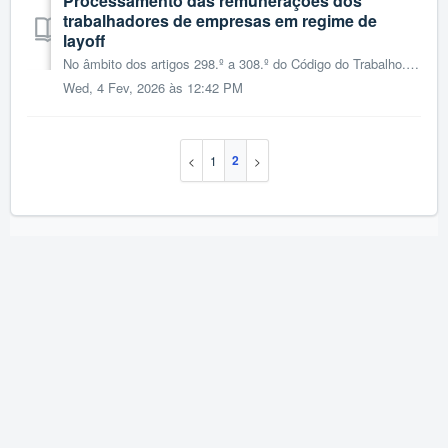
Processamento das remunerações dos
trabalhadores de empresas em regime de
layoff
No âmbito dos artigos 298.º a 308.º do Código do Trabalho. Por Layoff entende-se uma redução temporária dos períodos normais de trabalho ou suspensão do...
Wed, 4 Fev, 2026 às 12:42 PM
2
1