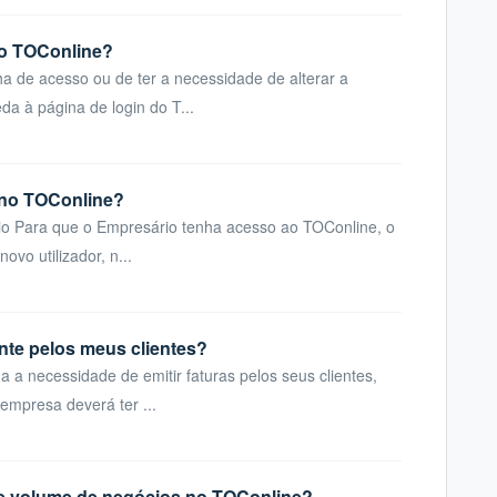
ao TOConline?
a de acesso ou de ter a necessidade de alterar a
a à página de login do T...
 no TOConline?
rio Para que o Empresário tenha acesso ao TOConline, o
ovo utilizador, n...
nte pelos meus clientes?
a a necessidade de emitir faturas pelos seus clientes,
 empresa deverá ter ...
 de volume de negócios no TOConline?