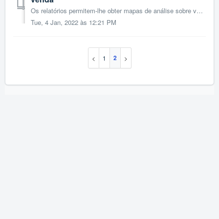
Os relatórios permitem-lhe obter mapas de análise sobre várias áreas da sua empresa. São ferramentas úteis e complementares quer a nível de gestão da ativid...
Tue, 4 Jan, 2022 às 12:21 PM
2
1