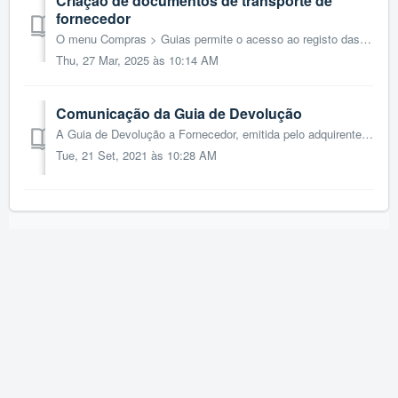
Criação de documentos de transporte de
fornecedor
O menu Compras > Guias permite o acesso ao registo das Guias de Transporte de Fornecedor, bem como à emissão de Guias de Devolução a Fornecedor e corresp...
Thu, 27 Mar, 2025 às 10:14 AM
Comunicação da Guia de Devolução
A Guia de Devolução a Fornecedor, emitida pelo adquirente dos bens, é válida como documento de transporte nos termos do Regime dos Bens em Circulação. Por t...
Tue, 21 Set, 2021 às 10:28 AM