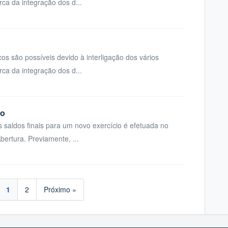
rca da integração dos d...
s são possíveis devido à interligação dos vários
rca da integração dos d...
co
saldos finais para um novo exercício é efetuada no
ertura. Previamente, ...
1
2
Próximo »