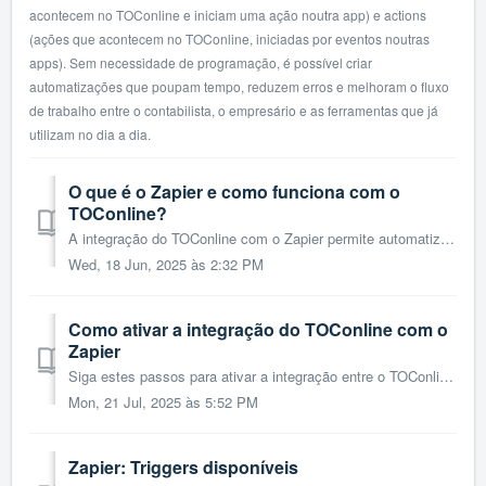
acontecem no TOConline e iniciam uma ação noutra app) e actions
(ações que acontecem no TOConline, iniciadas por eventos noutras
apps). Sem necessidade de programação, é possível criar
automatizações que poupam tempo, reduzem erros e melhoram o fluxo
de trabalho entre o contabilista, o empresário e as ferramentas que já
utilizam no dia a dia.
O que é o Zapier e como funciona com o
TOConline?
A integração do TOConline com o Zapier permite automatizar tarefas entre o TOConline e mais de 6.000 aplicações externas, como Gmail, Google Sheets, Googl...
Wed, 18 Jun, 2025 às 2:32 PM
Como ativar a integração do TOConline com o
Zapier
Siga estes passos para ativar a integração entre o TOConline e o Zapier: 1. Criar conta no Zapier (se ainda não tiver) Aceda a zapier.com e registe-se ...
Mon, 21 Jul, 2025 às 5:52 PM
Zapier: Triggers disponíveis