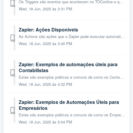
Os Triggers são eventos que acontecem no TOConline e que podem iniciar automaticamente um processo noutro sistema ligado ao Zapier. Estão são os Trigg...
Wed, 18 Jun, 2025 às 3:31 PM
Zapier: Ações Disponíveis
As Actions são ações que o Zapier pode executar automaticamente dentro do TOConline, em resposta a eventos externos noutras aplicações. Existem 2 t...
Wed, 18 Jun, 2025 às 3:45 PM
Zapier: Exemplos de automações úteis para
Contabilistas
Estes são exemplos práticos e comuns de como os Contabilistas Certificados podem usar a integração com o Zapier para aumentar a eficiência do seu trabalho: ...
Wed, 18 Jun, 2025 às 4:32 PM
Zapier: Exemplos de Automações Úteis para
Empresários
Estes são exemplos práticos e comuns de como os Empresários podem usar a integração com o Zapier para aumentar a eficiência do seu trabalho: 1. Criar cl...
Wed, 18 Jun, 2025 às 5:04 PM