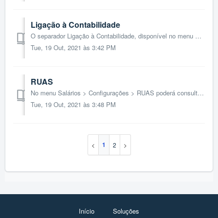
Ligação à Contabilidade
O separador Ligação à Contabilidade, disponível no menu Salários > Configurações > Ligação à contabilidade, possibilita a configuração analítica dos A...
Tue, 19 Out, 2021 às 3:42 PM
RUAS
No menu Salários > Configurações > RUAS poderá consultar as tabelas auxiliares do Relatório Único, para preenchimento das fichas dos colaboradores. ...
Tue, 19 Out, 2021 às 3:48 PM
1
2
Início
Soluções