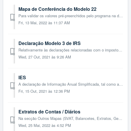
Mapa de Conferência do Modelo 22
Para validar os valores pré-preenchidos pelo programa na declaração Modelo 22, poderá consultar o mapa de conferência Modelo 22, disponível no menu Contabil...
Fri, 13 Mai, 2022 às 11:37 AM
Declaração Modelo 3 de IRS
Relativamente às declarações relacionadas com o imposto sobre o rendimento, estão disponíveis: Declaração Modelo 10, Declaração Modelo 22 do IRC e Declar...
Wed, 27 Out, 2021 às 9:26 AM
IES
A declaração de Informação Anual Simplificada, tal como a declaração Modelo 3, não permite a edição direta na aplicação. Desta forma, os passos...
Fri, 15 Out, 2021 às 12:36 PM
Extratos de Contas / Diários
Na secção Outros Mapas (SVAT, Balancetes, Extratos, Gestão), por acesso à opção de menu Contabilidade > Relatórios, é disponibilizado o acesso a Extrato...
Wed, 25 Mai, 2022 às 4:52 PM