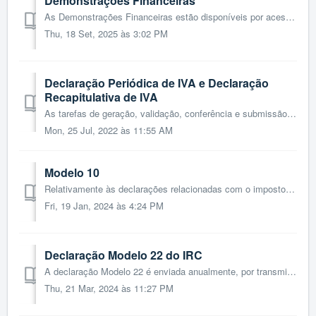
Demonstrações Financeiras
As Demonstrações Financeiras estão disponíveis por acesso ao menu Contabilidade > Relatórios > Demonstração Financeiras. No menu das Demonstr...
Thu, 18 Set, 2025 às 3:02 PM
Declaração Periódica de IVA e Declaração
Recapitulativa de IVA
As tarefas de geração, validação, conferência e submissão das Declarações Periódicas e Recapitulativas de IVA estão posicionadas no menu Contabilidade >R...
Mon, 25 Jul, 2022 às 11:55 AM
Modelo 10
Relativamente às declarações relacionadas com o imposto sobre o rendimento, estão disponíveis: Declaração Modelo 10, Declaração Modelo 22 do IRC e Declar...
Fri, 19 Jan, 2024 às 4:24 PM
Declaração Modelo 22 do IRC
A declaração Modelo 22 é enviada anualmente, por transmissão eletrónica de dados, até ao último dia do mês de maio, independentemente de esse dia ser útil o...
Thu, 21 Mar, 2024 às 11:27 PM