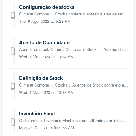
Configuração de stocks
O menu Compras > Stocks confere o acesso à área de stocks e inventário, ao controlo e gestão de todos os movimentos de stocks gerados pelos documentos de...
Tue, 9 Ago, 2022 às 5:28 PM
Acerto de Quantidade
Acertos de stock O menu Compras > Stocks > Acertos de stock permite o acesso à criação dos documentos de regularização de stock Acerto de quantida...
Wed, 1 Mar, 2023 às 10:34 AM
Definição de Stock
O menu Compras > Stocks > Acertos de Stock confere o acesso à criação dos documentos de Regularização de Stock, Acerto de Quantidade e Definição de St...
Wed, 1 Mar, 2023 às 10:33 AM
Inventário Final
O documento Inventário Final deve ser utilizado para indicar as quantidades de stock existentes à data final do ano respetivo, por isso, só pode ser gerado ...
Mon, 29 Dez, 2025 às 9:56 AM