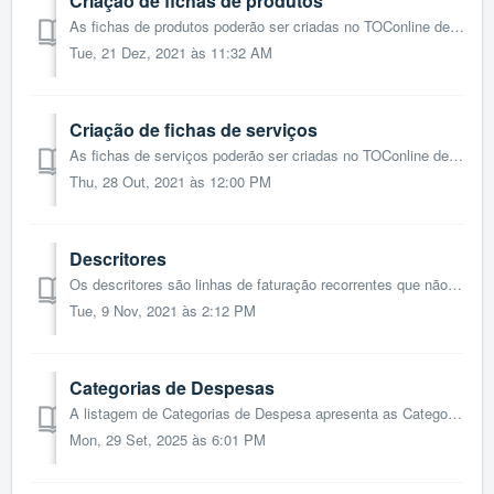
Criação de fichas de produtos
As fichas de produtos poderão ser criadas no TOConline de três formas: Registo da ficha de produto, no menu de Produtos; Importação em lote de produtos a...
Tue, 21 Dez, 2021 às 11:32 AM
Criação de fichas de serviços
As fichas de serviços poderão ser criadas no TOConline de três formas: Registo da ficha de serviço, no menu de Serviços; Importação em lote de serviços a...
Thu, 28 Out, 2021 às 12:00 PM
Descritores
Os descritores são linhas de faturação recorrentes que não se classificam como produtos ou serviços. Ou seja, os descritores permite a introdução de valores...
Tue, 9 Nov, 2021 às 2:12 PM
Categorias de Despesas
A listagem de Categorias de Despesa apresenta as Categorias e as Subcategorias de Despesa apresentadas por omissão no programa. Estas podem ser editadas ...
Mon, 29 Set, 2025 às 6:01 PM