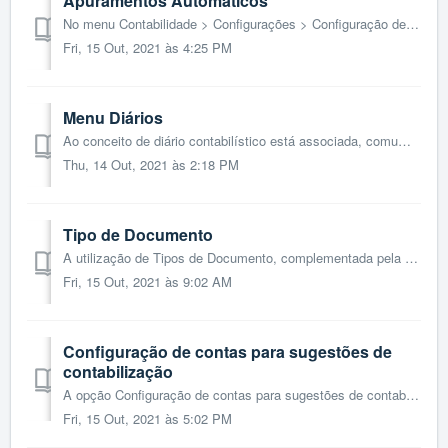
Apuramentos Automáticos
No menu Contabilidade > Configurações > Configuração de Apuramento e Fecho, pode consultar os apuramentos automáticos existentes na aplicação. ...
Fri, 15 Out, 2021 às 4:25 PM
Menu Diários
Ao conceito de diário contabilístico está associada, comummente, a necessidade de um correto arquivo dos documentos contabilísticos, de forma numericame...
Thu, 14 Out, 2021 às 2:18 PM
Tipo de Documento
A utilização de Tipos de Documento, complementada pela associação do respetivo número, permite evitar, na generalidade dos casos, a introdução de descr...
Fri, 15 Out, 2021 às 9:02 AM
Configuração de contas para sugestões de
contabilização
A opção Configuração de contas para sugestões de contabilização, disponível no menu Contabilidade > Configurações > Configuração de contas para su...
Fri, 15 Out, 2021 às 5:02 PM