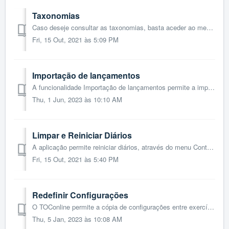
Taxonomias
Caso deseje consultar as taxonomias, basta aceder ao menu Contabilidade > Configurações > Taxonomias. Recordamos que as taxonomias já se encontram ...
Fri, 15 Out, 2021 às 5:09 PM
Importação de lançamentos
A funcionalidade Importação de lançamentos permite a importação de registos contabilísticos a partir do ficheiro Excel, disponibilizado pelo TOConline. ...
Thu, 1 Jun, 2023 às 10:10 AM
Limpar e Reiniciar Diários
A aplicação permite reiniciar diários, através do menu Contabilidade > Configuração, selecionando a opção Limpar e Reiniciar Diários. É ...
Fri, 15 Out, 2021 às 5:40 PM
Redefinir Configurações
O TOConline permite a cópia de configurações entre exercícios fiscais do contabilista, ou seja, é permitido copiar as configurações da Declaração IES e...
Thu, 5 Jan, 2023 às 10:08 AM