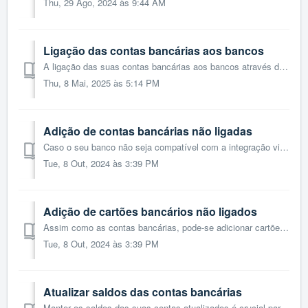
Thu, 29 Ago, 2024 às 9:44 AM
Ligação das contas bancárias aos bancos
A ligação das suas contas bancárias aos bancos através do Open Banking permite que as suas informações financeiras sejam automaticamente sincronizadas com o...
Thu, 8 Mai, 2025 às 5:14 PM
Adição de contas bancárias não ligadas
Caso o seu banco não seja compatível com a integração via Open Banking ou se preferir não ligar a sua conta bancária diretamente, pode adicionar as suas con...
Tue, 8 Out, 2024 às 3:39 PM
Adição de cartões bancários não ligados
Assim como as contas bancárias, pode-se adicionar cartões bancários ao TOConline sem a necessidade de conectá-los ao banco. Para adicionar um cartão sem um...
Tue, 8 Out, 2024 às 3:39 PM
Atualizar saldos das contas bancárias
Manter os saldos das suas contas atualizados é crucial para uma gestão financeira precisa. O TOConline permite a atualização dos saldos das contas sempre qu...